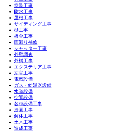
塗装工事
防水工事
屋根工事
サイディング工事
樋工事
板金工事
雨漏り補修
シャッター工事
外壁調査
外構工事
エクステリア工事
左官工事
電気設備
ガス・給湯器設備
水道設備
空調設備
各種設備工事
造園工事
解体工事
土木工事
造成工事