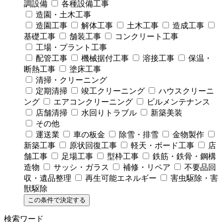
調設備
各種設備工事
造園・土木工事
造園工事
解体工事
土木工事
造成工事
基礎工事
舗装工事
コンクリート工事
工場・プラント工事
配管工事
機械据付工事
溶接工事
保温・
断熱工事
塗床工事
清掃・クリーニング
定期清掃
竣工クリーニング
ハウスクリーニ
ング
エアコンクリーニング
ビルメンテナンス
店舗清掃
水回りトラブル
新築美装
その他
運送業
車の板金
除雪・排雪
金物製作
新築工事
原状回復工事
軽天・ボード工事
店
舗工事
足場工事
型枠工事
鉄筋・鉄骨・鋼構
造物
サッシ・ガラス
補修・リペア
不要品回
収・遺品整理
再生可能エネルギー
害虫駆除・害
獣駆除
この条件で決定する
検索ワード