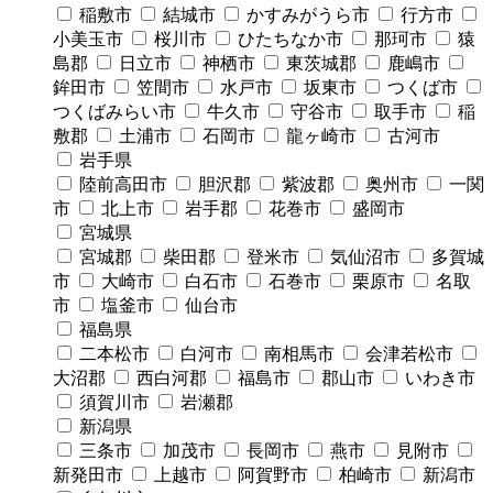
稲敷市
結城市
かすみがうら市
行方市
小美玉市
桜川市
ひたちなか市
那珂市
猿
島郡
日立市
神栖市
東茨城郡
鹿嶋市
鉾田市
笠間市
水戸市
坂東市
つくば市
つくばみらい市
牛久市
守谷市
取手市
稲
敷郡
土浦市
石岡市
龍ヶ崎市
古河市
岩手県
陸前高田市
胆沢郡
紫波郡
奥州市
一関
市
北上市
岩手郡
花巻市
盛岡市
宮城県
宮城郡
柴田郡
登米市
気仙沼市
多賀城
市
大崎市
白石市
石巻市
栗原市
名取
市
塩釜市
仙台市
福島県
二本松市
白河市
南相馬市
会津若松市
大沼郡
西白河郡
福島市
郡山市
いわき市
須賀川市
岩瀬郡
新潟県
三条市
加茂市
長岡市
燕市
見附市
新発田市
上越市
阿賀野市
柏崎市
新潟市