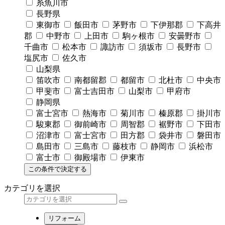
糸魚川市
長野県
東御市
飯田市
茅野市
下伊那郡
下高井
郡
中野市
上田市
駒ヶ根市
安曇野市
千曲市
松本市
諏訪市
須坂市
長野市
塩尻市
佐久市
山梨県
笛吹市
南都留郡
都留市
北杜市
中央市
甲斐市
富士吉田市
山梨市
甲府市
静岡県
富士宮市
熱海市
菊川市
榛原郡
掛川市
駿東郡
御前崎市
周智郡
裾野市
下田市
沼津市
富士宮市
田方郡
袋井市
磐田市
島田市
三島市
藤枝市
静岡市
浜松市
富士市
御殿場市
伊東市
この条件で決定する
カテゴリを選択
リフォーム