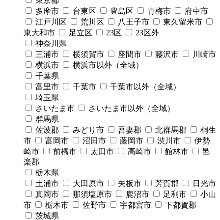
東京都
多摩市
台東区
豊島区
青梅市
府中市
江戸川区
荒川区
八王子市
東久留米市
東大和市
足立区
23区
23区外
神奈川県
三浦市
横須賀市
座間市
藤沢市
川崎市
横浜市
横浜市以外（全域）
千葉県
富里市
千葉市
千葉市以外（全域）
埼玉県
さいたま市
さいたま市以外（全域）
群馬県
佐波郡
みどり市
吾妻郡
北群馬郡
桐生
市
富岡市
沼田市
藤岡市
渋川市
伊勢
崎市
前橋市
太田市
高崎市
館林市
邑
楽郡
栃木県
土浦市
大田原市
矢板市
芳賀郡
日光市
真岡市
那須塩原市
鹿沼市
足利市
小山
市
栃木市
佐野市
宇都宮市
下都賀郡
茨城県