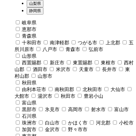
山梨県
静岡県
岐阜県
恵那市
青森県
十和田市
南津軽郡
つがる市
上北郡
五
所川原市
八戸市
青森市
弘前市
山形県
西置賜郡
新庄市
東置賜郡
東根市
西村
山郡
酒田市
米沢市
天童市
長井市
東
村山郡
山形市
秋田県
由利本荘市
南秋田郡
北秋田市
大仙市
大館市
湯沢市
秋田市
豊岩小山
富山県
黒部市
氷見市
高岡市
射水市
富山市
石川県
珠洲市
白山市
かほく市
河北郡
小松市
加賀市
金沢市
野々市市