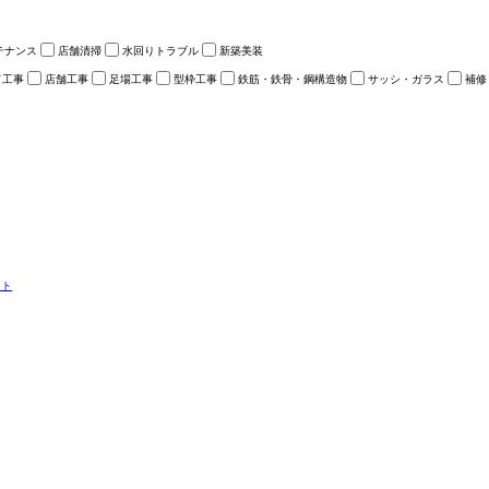
テナンス
店舗清掃
水回りトラブル
新築美装
ド工事
店舗工事
足場工事
型枠工事
鉄筋・鉄骨・鋼構造物
サッシ・ガラス
補修