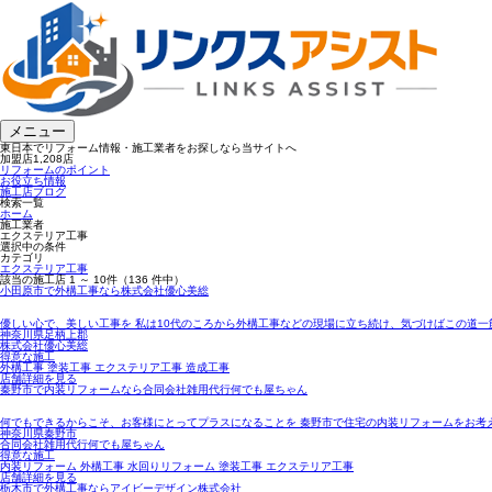
メニュー
東日本でリフォーム情報・施工業者をお探しなら当サイトへ
加盟店
1,208
店
リフォームのポイント
お役立ち情報
施工店ブログ
検索一覧
ホーム
施工業者
エクステリア工事
選択中の条件
カテゴリ
エクステリア工事
該当の施工店
1 ～ 10
件（136 件中）
小田原市で外構工事なら株式会社優心美総
優しい心で、美しい工事を 私は10代のころから外構工事などの現場に立ち続け、気づけばこの道一
神奈川県足柄上郡
株式会社優心美総
得意な施工
外構工事 塗装工事 エクステリア工事 造成工事
店舗詳細を見る
秦野市で内装リフォームなら合同会社雑用代行何でも屋ちゃん
何でもできるからこそ、お客様にとってプラスになることを 秦野市で住宅の内装リフォームをお考
神奈川県秦野市
合同会社雑用代行何でも屋ちゃん
得意な施工
内装リフォーム 外構工事 水回りリフォーム 塗装工事 エクステリア工事
店舗詳細を見る
栃木市で外構工事ならアイビーデザイン株式会社