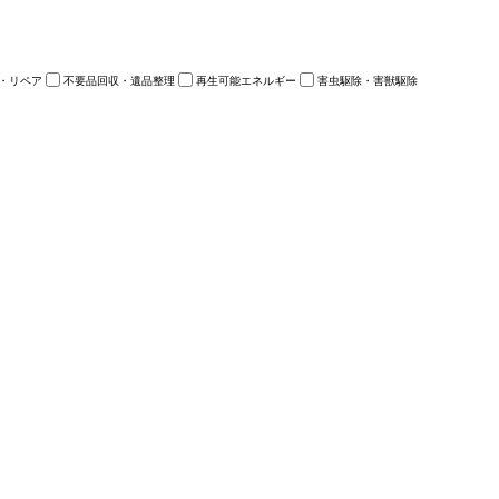
・リペア
不要品回収・遺品整理
再生可能エネルギー
害虫駆除・害獣駆除