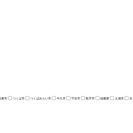
坂東市
つくば市
つくばみらい市
牛久市
守谷市
取手市
稲敷郡
土浦市
石