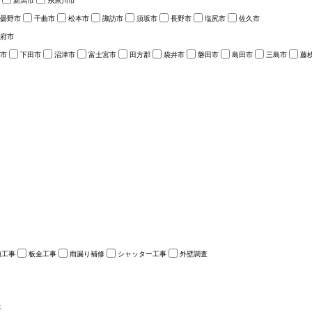
新潟市
糸魚川市
曇野市
千曲市
松本市
諏訪市
須坂市
長野市
塩尻市
佐久市
府市
市
下田市
沼津市
富士宮市
田方郡
袋井市
磐田市
島田市
三島市
藤
樋工事
板金工事
雨漏り補修
シャッター工事
外壁調査
事