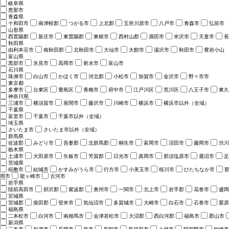
岐阜県
恵那市
青森県
十和田市
南津軽郡
つがる市
上北郡
五所川原市
八戸市
青森市
弘前市
山形県
西置賜郡
新庄市
東置賜郡
東根市
西村山郡
酒田市
米沢市
天童市
長
秋田県
由利本荘市
南秋田郡
北秋田市
大仙市
大館市
湯沢市
秋田市
豊岩小山
富山県
黒部市
氷見市
高岡市
射水市
富山市
石川県
珠洲市
白山市
かほく市
河北郡
小松市
加賀市
金沢市
野々市市
東京都
多摩市
台東区
豊島区
青梅市
府中市
江戸川区
荒川区
八王子市
東久
神奈川県
三浦市
横須賀市
座間市
藤沢市
川崎市
横浜市
横浜市以外（全域）
千葉県
富里市
千葉市
千葉市以外（全域）
埼玉県
さいたま市
さいたま市以外（全域）
群馬県
佐波郡
みどり市
吾妻郡
北群馬郡
桐生市
富岡市
沼田市
藤岡市
渋川
栃木県
土浦市
大田原市
矢板市
芳賀郡
日光市
真岡市
那須塩原市
鹿沼市
足
茨城県
稲敷市
結城市
かすみがうら市
行方市
小美玉市
桜川市
ひたちなか市
岡市
龍ヶ崎市
古河市
岩手県
陸前高田市
胆沢郡
紫波郡
奥州市
一関市
北上市
岩手郡
花巻市
盛岡
宮城県
宮城郡
柴田郡
登米市
気仙沼市
多賀城市
大崎市
白石市
石巻市
栗原
福島県
二本松市
白河市
南相馬市
会津若松市
大沼郡
西白河郡
福島市
郡山市
新潟県