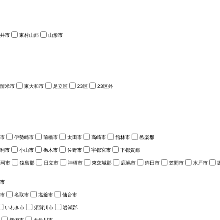
井市
東村山郡
山形市
留米市
東大和市
足立区
23区
23区外
市
伊勢崎市
前橋市
太田市
高崎市
館林市
邑楽郡
利市
小山市
栃木市
佐野市
宇都宮市
下都賀郡
那珂市
猿島郡
日立市
神栖市
東茨城郡
鹿嶋市
鉾田市
笠間市
水戸市
市
市
名取市
塩釜市
仙台市
いわき市
須賀川市
岩瀬郡