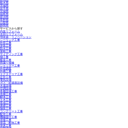
栃木県
茨城県
岩手県
宮城県
福島県
新潟県
長野県
山梨県
静岡県
サービスから探す
内装リフォーム
水回りリフォーム
増改築・リノベーション
シーリング工事
外壁工事
塗装工事
防水工事
屋根工事
サイディング工事
樋工事
板金工事
雨漏り補修
シャッター工事
外壁調査
外構工事
エクステリア工事
左官工事
電気設備
ガス・給湯器設備
水道設備
空調設備
各種設備工事
造園工事
解体工事
土木工事
造成工事
基礎工事
舗装工事
コンクリート工事
配管工事
機械据付工事
溶接工事
保温・断熱工事
塗床工事