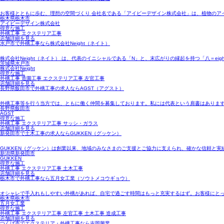
お客様とともに歩む、理想の空間づくり 会社名である「アイビーデザイン株式会社」は、植物のア
栃木県栃木市
アイビーデザイン株式会社
得意な施工
外構工事 エクステリア工事
店舗詳細を見る
水戸市で外構工事なら株式会社Neight（ネイト）
株式会社Neight（ネイト） は、代表のイニシャルである「N」と、末広がりの縁起を持つ「八＝eig
茨城県水戸市
株式会社Neight
得意な施工
外構工事 造園工事 エクステリア工事 左官工事
店舗詳細を見る
長野県飯田市で外構工事の求人ならAGST（アグスト）
外構工事等を行う当方では、ともに働く仲間を募集しております。私には代表という肩書はありま
長野県飯田市
AGST
得意な施工
外構工事 エクステリア工事 サッシ・ガラス
店舗詳細を見る
新発田市で土木工事の求人ならGUKKEN（グッケン）
GUKKEN（グッケン）は創業以来、地域のみなさまのご支援とご協力に支えられ、確かな信頼と実
新潟県新発田市
GUKKEN
得意な施工
外構工事 エクステリア工事 土木工事
店舗詳細を見る
栃木市で外構工事なら五月女工業（ソウトメコウギョウ）
オシャレで手入れもしやすい外構があれば、自宅で過ごす時間はもっと充実するはず。お客様にと
栃木県栃木市
五月女工業
得意な施工
外構工事 エクステリア工事 左官工事 土木工事 造成工事
店舗詳細を見る
つくば市でエクステリア・外構工事なら吉岡興業