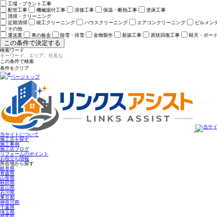
工場・プラント工事
配管工事
機械据付工事
溶接工事
保温・断熱工事
塗床工事
清掃・クリーニング
定期清掃
竣工クリーニング
ハウスクリーニング
エアコンクリーニング
ビルメン
その他
運送業
車の板金
除雪・排雪
金物製作
新築工事
原状回復工事
軽天・ボー
この条件で決定する
検索ワード
ページトップ
当サイトについて
施工店を探す
施工事例
施工店ブログ
リフォームのポイント
お役立ち情報
所在地から探す
岐阜県
青森県
山形県
秋田県
富山県
石川県
東京都
神奈川県
千葉県
埼玉県
群馬県