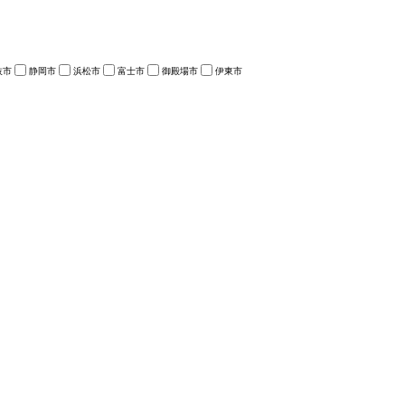
枝市
静岡市
浜松市
富士市
御殿場市
伊東市