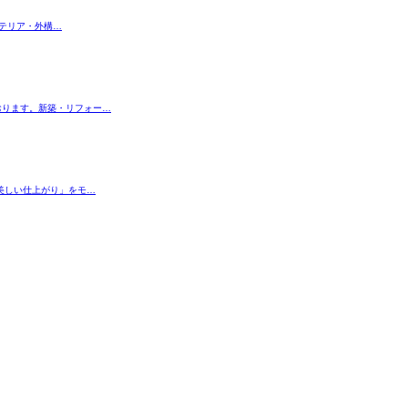
テリア・外構…
おります。新築・リフォー…
美しい仕上がり」をモ…