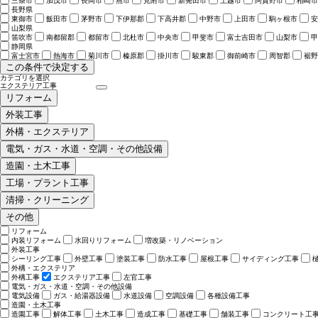
三条市
加茂市
長岡市
燕市
見附市
新発田市
上越市
阿賀野市
柏崎市
長野県
東御市
飯田市
茅野市
下伊那郡
下高井郡
中野市
上田市
駒ヶ根市
安
山梨県
笛吹市
南都留郡
都留市
北杜市
中央市
甲斐市
富士吉田市
山梨市
甲
静岡県
富士宮市
熱海市
菊川市
榛原郡
掛川市
駿東郡
御前崎市
周智郡
裾野
この条件で決定する
カテゴリを選択
リフォーム
外装工事
外構・エクステリア
電気・ガス・水道・空調・その他設備
造園・土木工事
工場・プラント工事
清掃・クリーニング
その他
リフォーム
内装リフォーム
水回りリフォーム
増改築・リノベーション
外装工事
シーリング工事
外壁工事
塗装工事
防水工事
屋根工事
サイディング工事
外構・エクステリア
外構工事
エクステリア工事
左官工事
電気・ガス・水道・空調・その他設備
電気設備
ガス・給湯器設備
水道設備
空調設備
各種設備工事
造園・土木工事
造園工事
解体工事
土木工事
造成工事
基礎工事
舗装工事
コンクリート工