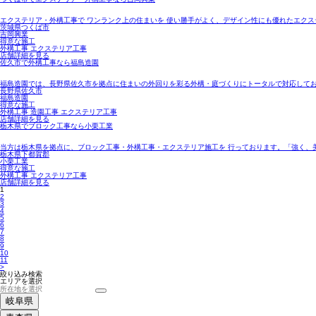
エクステリア・外構工事で ワンランク上の住まいを 使い勝手がよく、デザイン性にも優れたエクス
茨城県つくば市
吉岡興業
得意な施工
外構工事 エクステリア工事
店舗詳細を見る
佐久市で外構工事なら福島造園
福島造園では、長野県佐久市を拠点に住まいの外回りを彩る外構・庭づくりにトータルで対応して
長野県佐久市
福島造園
得意な施工
外構工事 造園工事 エクステリア工事
店舗詳細を見る
栃木県でブロック工事なら小栗工業
当方は栃木県を拠点に、ブロック工事・外構工事・エクステリア施工を 行っております。「強く、
栃木県下都賀郡
小栗工業
得意な施工
外構工事 エクステリア工事
店舗詳細を見る
1
2
3
4
5
6
7
8
9
10
11
>
絞り込み検索
エリアを選択
岐阜県