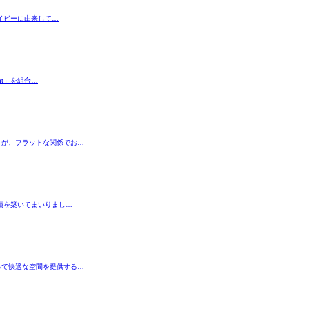
イビーに由来して…
ht」を組合…
すが、フラットな関係でお…
績を築いてまいりまし…
って快適な空間を提供する…