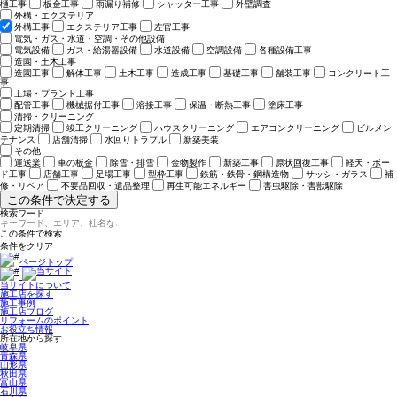
樋工事
板金工事
雨漏り補修
シャッター工事
外壁調査
外構・エクステリア
外構工事
エクステリア工事
左官工事
電気・ガス・水道・空調・その他設備
電気設備
ガス・給湯器設備
水道設備
空調設備
各種設備工事
造園・土木工事
造園工事
解体工事
土木工事
造成工事
基礎工事
舗装工事
コンクリート工
事
工場・プラント工事
配管工事
機械据付工事
溶接工事
保温・断熱工事
塗床工事
清掃・クリーニング
定期清掃
竣工クリーニング
ハウスクリーニング
エアコンクリーニング
ビルメン
テナンス
店舗清掃
水回りトラブル
新築美装
その他
運送業
車の板金
除雪・排雪
金物製作
新築工事
原状回復工事
軽天・ボー
ド工事
店舗工事
足場工事
型枠工事
鉄筋・鉄骨・鋼構造物
サッシ・ガラス
補
修・リペア
不要品回収・遺品整理
再生可能エネルギー
害虫駆除・害獣駆除
この条件で決定する
検索ワード
ページトップ
当サイトについて
施工店を探す
施工事例
施工店ブログ
リフォームのポイント
お役立ち情報
所在地から探す
岐阜県
青森県
山形県
秋田県
富山県
石川県