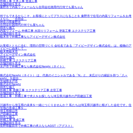
外構工事 土木工事 造成工事
店舗詳細を見る
秦野市で内装リフォームなら合同会社雑用代行何でも屋ちゃん
何でもできるからこそ、お客様にとってプラスになることを 秦野市で住宅の内装リフォームをお考
えなら、「合同会…
神奈川県秦野市
合同会社雑用代行何でも屋ちゃん
得意な施工
内装リフォーム 外構工事 水回りリフォーム 塗装工事 エクステリア工事
店舗詳細を見る
栃木市で外構工事ならアイビーデザイン株式会社
お客様とともに歩む、理想の空間づくり 会社名である「アイビーデザイン株式会社」は、植物のア
イビーに由来して…
栃木県栃木市
アイビーデザイン株式会社
得意な施工
外構工事 エクステリア工事
店舗詳細を見る
水戸市で外構工事なら株式会社Neight（ネイト）
株式会社Neight（ネイト） は、代表のイニシャルである「N」と、末広がりの縁起を持つ「八＝
eight」を組合…
茨城県水戸市
株式会社Neight
得意な施工
外構工事 造園工事 エクステリア工事 左官工事
店舗詳細を見る
造成工事・外構工事で求人をお探しなら埼玉県川越市の戸田建設工業
川越市から埼玉県の未来を一緒につくりませんか？ 私たちは埼玉県川越市に根ざした会社です。住
宅地の造成工事を…
埼玉県狭山市
戸田建設工業
得意な施工
外構工事 造成工事
店舗詳細を見る
長野県飯田市で外構工事の求人ならAGST（アグスト）