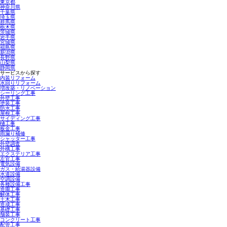
東京都
神奈川県
千葉県
埼玉県
群馬県
栃木県
茨城県
岩手県
宮城県
福島県
新潟県
長野県
山梨県
静岡県
サービスから探す
内装リフォーム
水回りリフォーム
増改築・リノベーション
シーリング工事
外壁工事
塗装工事
防水工事
屋根工事
サイディング工事
樋工事
板金工事
雨漏り補修
シャッター工事
外壁調査
外構工事
エクステリア工事
左官工事
電気設備
ガス・給湯器設備
水道設備
空調設備
各種設備工事
造園工事
解体工事
土木工事
造成工事
基礎工事
舗装工事
コンクリート工事
配管工事