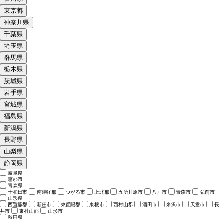
東京都
神奈川県
千葉県
埼玉県
群馬県
栃木県
茨城県
岩手県
宮城県
福島県
新潟県
長野県
山梨県
静岡県
岐阜県
恵那市
青森県
十和田市
南津軽郡
つがる市
上北郡
五所川原市
八戸市
青森市
弘前市
山形県
西置賜郡
新庄市
東置賜郡
東根市
西村山郡
酒田市
米沢市
天童市
長
井市
東村山郡
山形市
秋田県