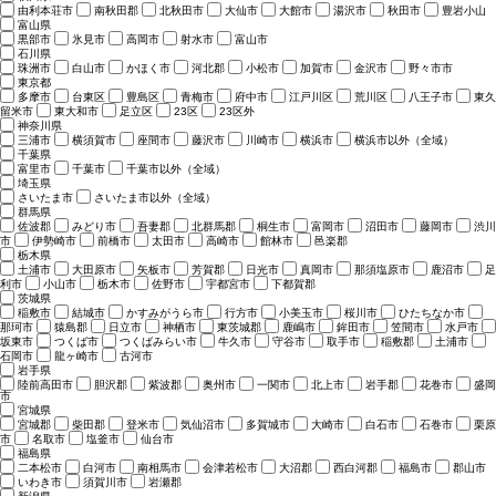
由利本荘市
南秋田郡
北秋田市
大仙市
大館市
湯沢市
秋田市
豊岩小山
富山県
黒部市
氷見市
高岡市
射水市
富山市
石川県
珠洲市
白山市
かほく市
河北郡
小松市
加賀市
金沢市
野々市市
東京都
多摩市
台東区
豊島区
青梅市
府中市
江戸川区
荒川区
八王子市
東久
留米市
東大和市
足立区
23区
23区外
神奈川県
三浦市
横須賀市
座間市
藤沢市
川崎市
横浜市
横浜市以外（全域）
千葉県
富里市
千葉市
千葉市以外（全域）
埼玉県
さいたま市
さいたま市以外（全域）
群馬県
佐波郡
みどり市
吾妻郡
北群馬郡
桐生市
富岡市
沼田市
藤岡市
渋川
市
伊勢崎市
前橋市
太田市
高崎市
館林市
邑楽郡
栃木県
土浦市
大田原市
矢板市
芳賀郡
日光市
真岡市
那須塩原市
鹿沼市
足
利市
小山市
栃木市
佐野市
宇都宮市
下都賀郡
茨城県
稲敷市
結城市
かすみがうら市
行方市
小美玉市
桜川市
ひたちなか市
那珂市
猿島郡
日立市
神栖市
東茨城郡
鹿嶋市
鉾田市
笠間市
水戸市
坂東市
つくば市
つくばみらい市
牛久市
守谷市
取手市
稲敷郡
土浦市
石岡市
龍ヶ崎市
古河市
岩手県
陸前高田市
胆沢郡
紫波郡
奥州市
一関市
北上市
岩手郡
花巻市
盛岡
市
宮城県
宮城郡
柴田郡
登米市
気仙沼市
多賀城市
大崎市
白石市
石巻市
栗原
市
名取市
塩釜市
仙台市
福島県
二本松市
白河市
南相馬市
会津若松市
大沼郡
西白河郡
福島市
郡山市
いわき市
須賀川市
岩瀬郡