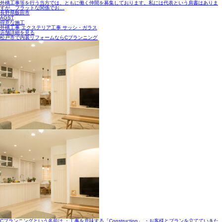
外構工事等を行う当方では、ともに働く仲間を募集しております。私には代表という肩書はありま
すが、フラットな関係でお…
長野県飯田市
AGST
得意な施工
外構工事 エクステリア工事 サッシ・ガラス
店舗詳細を見る
松戸市で内装リフォームならCプランニング
Cプランニングという名前は ・工事を意味する「Construction」 ・お客様とプランを立てていきた