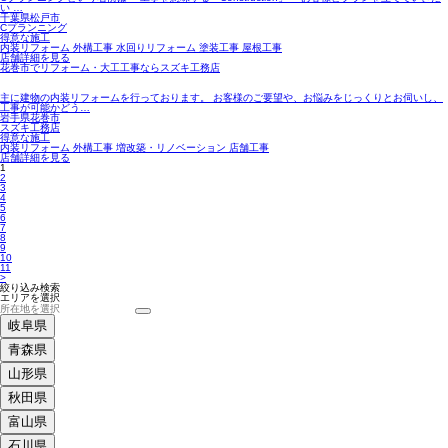
い …
千葉県松戸市
Cプランニング
得意な施工
内装リフォーム 外構工事 水回りリフォーム 塗装工事 屋根工事
店舗詳細を見る
花巻市でリフォーム・大工工事ならスズキ工務店
主に建物の内装リフォームを行っております。 お客様のご要望や、お悩みをじっくりとお伺いし、
工事が可能かどう…
岩手県花巻市
スズキ工務店
得意な施工
内装リフォーム 外構工事 増改築・リノベーション 店舗工事
店舗詳細を見る
1
2
3
4
5
6
7
8
9
10
11
>
絞り込み検索
エリアを選択
岐阜県
青森県
山形県
秋田県
富山県
石川県