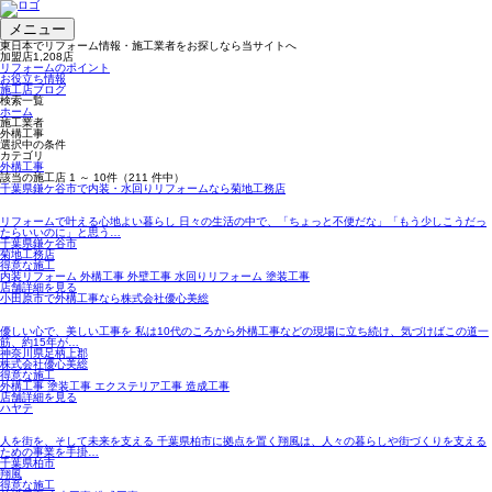
メニュー
東日本でリフォーム情報・施工業者をお探しなら当サイトへ
加盟店
1,208
店
リフォームのポイント
お役立ち情報
施工店ブログ
検索一覧
ホーム
施工業者
外構工事
選択中の条件
カテゴリ
外構工事
該当の施工店
1 ～ 10
件（211 件中）
千葉県鎌ケ谷市で内装・水回りリフォームなら菊地工務店
リフォームで叶える心地よい暮らし 日々の生活の中で、「ちょっと不便だな」「もう少しこうだっ
たらいいのに」と思う…
千葉県鎌ケ谷市
菊地工務店
得意な施工
内装リフォーム 外構工事 外壁工事 水回りリフォーム 塗装工事
店舗詳細を見る
小田原市で外構工事なら株式会社優心美総
優しい心で、美しい工事を 私は10代のころから外構工事などの現場に立ち続け、気づけばこの道一
筋、約15年が…
神奈川県足柄上郡
株式会社優心美総
得意な施工
外構工事 塗装工事 エクステリア工事 造成工事
店舗詳細を見る
ハヤテ
人を街を、そして未来を支える 千葉県柏市に拠点を置く翔風は、人々の暮らしや街づくりを支える
ための事業を手掛…
千葉県柏市
翔風
得意な施工