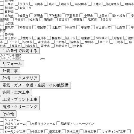
新潟県
三条市
加茂市
長岡市
燕市
見附市
新発田市
上越市
阿賀野市
柏崎市
新潟市
糸魚川市
長野県
東御市
飯田市
茅野市
下伊那郡
下高井郡
中野市
上田市
駒ヶ根市
安
曇野市
千曲市
松本市
諏訪市
須坂市
長野市
塩尻市
佐久市
山梨県
笛吹市
南都留郡
都留市
北杜市
中央市
甲斐市
富士吉田市
山梨市
甲
府市
静岡県
富士宮市
熱海市
菊川市
榛原郡
掛川市
駿東郡
御前崎市
周智郡
裾野
市
下田市
沼津市
富士宮市
田方郡
袋井市
磐田市
島田市
三島市
藤
枝市
静岡市
浜松市
富士市
御殿場市
伊東市
この条件で決定する
カテゴリを選択
リフォーム
外装工事
外構・エクステリア
電気・ガス・水道・空調・その他設備
造園・土木工事
工場・プラント工事
清掃・クリーニング
その他
リフォーム
内装リフォーム
水回りリフォーム
増改築・リノベーション
外装工事
シーリング工事
外壁工事
塗装工事
防水工事
屋根工事
サイディング工事