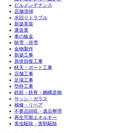
ビルメンテナンス
店舗清掃
水回りトラブル
新築美装
運送業
車の板金
除雪・排雪
金物製作
新築工事
原状回復工事
軽天・ボード工事
店舗工事
足場工事
型枠工事
鉄筋・鉄骨・鋼構造物
サッシ・ガラス
補修・リペア
不要品回収・遺品整理
再生可能エネルギー
害虫駆除・害獣駆除