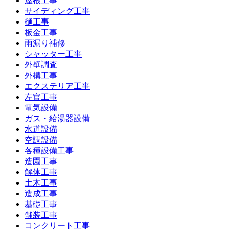
屋根工事
サイディング工事
樋工事
板金工事
雨漏り補修
シャッター工事
外壁調査
外構工事
エクステリア工事
左官工事
電気設備
ガス・給湯器設備
水道設備
空調設備
各種設備工事
造園工事
解体工事
土木工事
造成工事
基礎工事
舗装工事
コンクリート工事