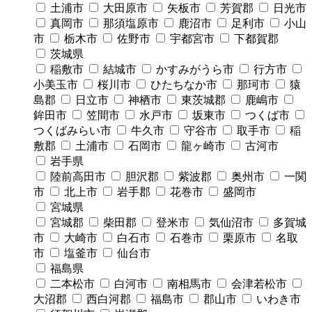
土浦市
大田原市
矢板市
芳賀郡
日光市
真岡市
那須塩原市
鹿沼市
足利市
小山
市
栃木市
佐野市
宇都宮市
下都賀郡
茨城県
稲敷市
結城市
かすみがうら市
行方市
小美玉市
桜川市
ひたちなか市
那珂市
猿
島郡
日立市
神栖市
東茨城郡
鹿嶋市
鉾田市
笠間市
水戸市
坂東市
つくば市
つくばみらい市
牛久市
守谷市
取手市
稲
敷郡
土浦市
石岡市
龍ヶ崎市
古河市
岩手県
陸前高田市
胆沢郡
紫波郡
奥州市
一関
市
北上市
岩手郡
花巻市
盛岡市
宮城県
宮城郡
柴田郡
登米市
気仙沼市
多賀城
市
大崎市
白石市
石巻市
栗原市
名取
市
塩釜市
仙台市
福島県
二本松市
白河市
南相馬市
会津若松市
大沼郡
西白河郡
福島市
郡山市
いわき市