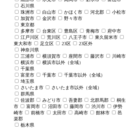
石川県
珠洲市
白山市
かほく市
河北郡
小松市
加賀市
金沢市
野々市市
東京都
多摩市
台東区
豊島区
青梅市
府中市
江戸川区
荒川区
八王子市
東久留米市
東大和市
足立区
23区
23区外
神奈川県
三浦市
横須賀市
座間市
藤沢市
川崎市
横浜市
横浜市以外（全域）
千葉県
富里市
千葉市
千葉市以外（全域）
埼玉県
さいたま市
さいたま市以外（全域）
群馬県
佐波郡
みどり市
吾妻郡
北群馬郡
桐生
市
富岡市
沼田市
藤岡市
渋川市
伊勢
崎市
前橋市
太田市
高崎市
館林市
邑
楽郡
栃木県