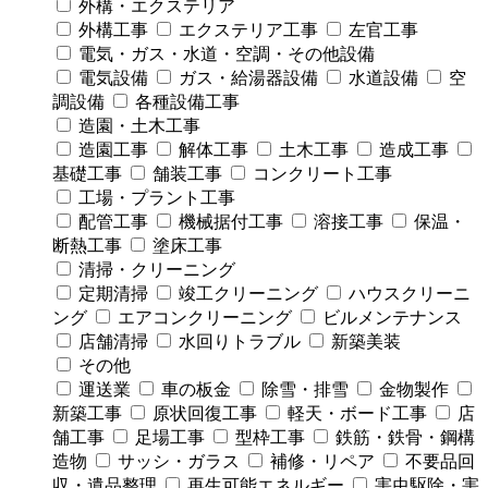
外構・エクステリア
外構工事
エクステリア工事
左官工事
電気・ガス・水道・空調・その他設備
電気設備
ガス・給湯器設備
水道設備
空
調設備
各種設備工事
造園・土木工事
造園工事
解体工事
土木工事
造成工事
基礎工事
舗装工事
コンクリート工事
工場・プラント工事
配管工事
機械据付工事
溶接工事
保温・
断熱工事
塗床工事
清掃・クリーニング
定期清掃
竣工クリーニング
ハウスクリーニ
ング
エアコンクリーニング
ビルメンテナンス
店舗清掃
水回りトラブル
新築美装
その他
運送業
車の板金
除雪・排雪
金物製作
新築工事
原状回復工事
軽天・ボード工事
店
舗工事
足場工事
型枠工事
鉄筋・鉄骨・鋼構
造物
サッシ・ガラス
補修・リペア
不要品回
収・遺品整理
再生可能エネルギー
害虫駆除・害