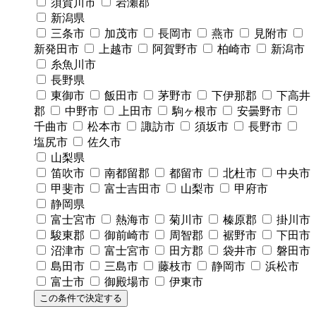
須賀川市
岩瀬郡
新潟県
三条市
加茂市
長岡市
燕市
見附市
新発田市
上越市
阿賀野市
柏崎市
新潟市
糸魚川市
長野県
東御市
飯田市
茅野市
下伊那郡
下高井
郡
中野市
上田市
駒ヶ根市
安曇野市
千曲市
松本市
諏訪市
須坂市
長野市
塩尻市
佐久市
山梨県
笛吹市
南都留郡
都留市
北杜市
中央市
甲斐市
富士吉田市
山梨市
甲府市
静岡県
富士宮市
熱海市
菊川市
榛原郡
掛川市
駿東郡
御前崎市
周智郡
裾野市
下田市
沼津市
富士宮市
田方郡
袋井市
磐田市
島田市
三島市
藤枝市
静岡市
浜松市
富士市
御殿場市
伊東市
この条件で決定する