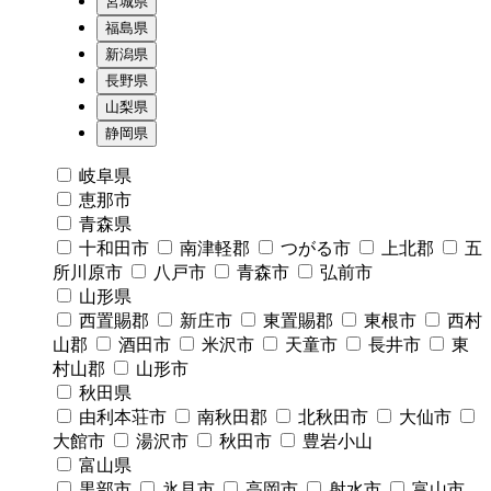
宮城県
福島県
新潟県
長野県
山梨県
静岡県
岐阜県
恵那市
青森県
十和田市
南津軽郡
つがる市
上北郡
五
所川原市
八戸市
青森市
弘前市
山形県
西置賜郡
新庄市
東置賜郡
東根市
西村
山郡
酒田市
米沢市
天童市
長井市
東
村山郡
山形市
秋田県
由利本荘市
南秋田郡
北秋田市
大仙市
大館市
湯沢市
秋田市
豊岩小山
富山県
黒部市
氷見市
高岡市
射水市
富山市