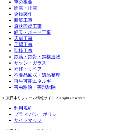
車の板金
除雪・排雪
金物製作
新築工事
原状回復工事
軽天・ボード工事
店舗工事
足場工事
型枠工事
鉄筋・鉄骨・鋼構造物
サッシ・ガラス
補修・リペア
不要品回収・遺品整理
再生可能エネルギー
害虫駆除・害獣駆除
© 東日本リフォーム情報サイト All rights reserved.
利用規約
プラ イバシーポリシー
サイトマップ