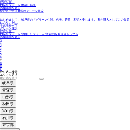
得意な施工
内装リフォーム 雨漏り補修
店舗詳細を見る
松戸市で水道修理はグリーン住設
はじめまして。 松戸市の『グリーン住設』代表、菅谷 和明と申します。 私が職人としてこの業界
に入り、20…
千葉県松戸市
グリーン住設
得意な施工
内装リフォーム 水回りリフォーム 水道設備 水回りトラブル
店舗詳細を見る
<
1
2
3
4
5
6
7
8
9
>
絞り込み検索
エリアを選択
岐阜県
青森県
山形県
秋田県
富山県
石川県
東京都