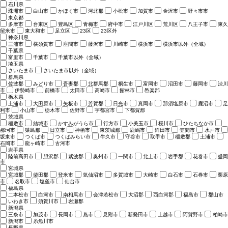
石川県
珠洲市
白山市
かほく市
河北郡
小松市
加賀市
金沢市
野々市市
東京都
多摩市
台東区
豊島区
青梅市
府中市
江戸川区
荒川区
八王子市
東久
留米市
東大和市
足立区
23区
23区外
神奈川県
三浦市
横須賀市
座間市
藤沢市
川崎市
横浜市
横浜市以外（全域）
千葉県
富里市
千葉市
千葉市以外（全域）
埼玉県
さいたま市
さいたま市以外（全域）
群馬県
佐波郡
みどり市
吾妻郡
北群馬郡
桐生市
富岡市
沼田市
藤岡市
渋川
市
伊勢崎市
前橋市
太田市
高崎市
館林市
邑楽郡
栃木県
土浦市
大田原市
矢板市
芳賀郡
日光市
真岡市
那須塩原市
鹿沼市
足
利市
小山市
栃木市
佐野市
宇都宮市
下都賀郡
茨城県
稲敷市
結城市
かすみがうら市
行方市
小美玉市
桜川市
ひたちなか市
那珂市
猿島郡
日立市
神栖市
東茨城郡
鹿嶋市
鉾田市
笠間市
水戸市
坂東市
つくば市
つくばみらい市
牛久市
守谷市
取手市
稲敷郡
土浦市
石岡市
龍ヶ崎市
古河市
岩手県
陸前高田市
胆沢郡
紫波郡
奥州市
一関市
北上市
岩手郡
花巻市
盛岡
市
宮城県
宮城郡
柴田郡
登米市
気仙沼市
多賀城市
大崎市
白石市
石巻市
栗原
市
名取市
塩釜市
仙台市
福島県
二本松市
白河市
南相馬市
会津若松市
大沼郡
西白河郡
福島市
郡山市
いわき市
須賀川市
岩瀬郡
新潟県
三条市
加茂市
長岡市
燕市
見附市
新発田市
上越市
阿賀野市
柏崎市
新潟市
糸魚川市
長野県