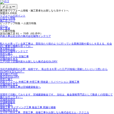
メニュー
東日本でリフォーム情報・施工業者をお探しなら当サイトへ
加盟店
1,208
店
リフォームのポイント
お役立ち情報
施工店ブログ
ピックアップ特集 一人親方特集
ホーム
施工業者
一人親方特集
該当の施工店
61 ～ 70
件（83 件中）
内装工事は足立区の株式会社陽翔インテリア
私たちが承っている床工事は、普段当たり前のように行っている業務活動や暮らしを支える、社会
的に重要な職務を担ってお…
東京都足立区
株式会社陽翔インテリア
得意な施工
内装リフォーム 店舗工事
店舗詳細を見る
江戸川区で店舗内装をお探しなら株式会社GLORY
当社代表取締役の小野 祐樹です。 私は生まれ育った江戸川地域に貢献したいという想いから
GLORYを立ち上げ…
東京都江戸川区
株式会社GLORY
得意な施工
内装リフォーム 外構工事 外壁工事 増改築・リノベーション 屋根工事
店舗詳細を見る
笠間市で屋根工事は宮城建築板金へ
笠間市で活動しております、宮城建築板金です。 当社は、板金屋根専門店として数多くの現場にて
施工を行ってまい…
茨城県笠間市
宮城建築板金
得意な施工
屋根工事 サイディング工事 板金工事 雨漏り補修
店舗詳細を見る
立川市で防水工事、塗装工事、改修工事をお探しなら株式会社エム・テクニカ