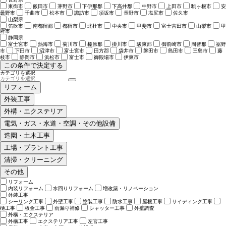
東御市
飯田市
茅野市
下伊那郡
下高井郡
中野市
上田市
駒ヶ根市
安
曇野市
千曲市
松本市
諏訪市
須坂市
長野市
塩尻市
佐久市
山梨県
笛吹市
南都留郡
都留市
北杜市
中央市
甲斐市
富士吉田市
山梨市
甲
府市
静岡県
富士宮市
熱海市
菊川市
榛原郡
掛川市
駿東郡
御前崎市
周智郡
裾野
市
下田市
沼津市
富士宮市
田方郡
袋井市
磐田市
島田市
三島市
藤
枝市
静岡市
浜松市
富士市
御殿場市
伊東市
この条件で決定する
カテゴリを選択
リフォーム
外装工事
外構・エクステリア
電気・ガス・水道・空調・その他設備
造園・土木工事
工場・プラント工事
清掃・クリーニング
その他
リフォーム
内装リフォーム
水回りリフォーム
増改築・リノベーション
外装工事
シーリング工事
外壁工事
塗装工事
防水工事
屋根工事
サイディング工事
樋工事
板金工事
雨漏り補修
シャッター工事
外壁調査
外構・エクステリア
外構工事
エクステリア工事
左官工事