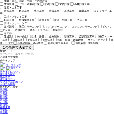
電気・ガス・水道・空調・その他設備
電気設備
ガス・給湯器設備
水道設備
空調設備
各種設備工事
造園・土木工事
造園工事
解体工事
土木工事
造成工事
基礎工事
舗装工事
コンクリート工
事
工場・プラント工事
配管工事
機械据付工事
溶接工事
保温・断熱工事
塗床工事
清掃・クリーニング
定期清掃
竣工クリーニング
ハウスクリーニング
エアコンクリーニング
ビルメン
テナンス
店舗清掃
水回りトラブル
新築美装
その他
運送業
車の板金
除雪・排雪
金物製作
新築工事
原状回復工事
軽天・ボー
ド工事
店舗工事
足場工事
型枠工事
鉄筋・鉄骨・鋼構造物
サッシ・ガラス
補
修・リペア
不要品回収・遺品整理
再生可能エネルギー
害虫駆除・害獣駆除
この条件で決定する
検索ワード
ページトップ
当サイトについて
施工店を探す
施工事例
施工店ブログ
リフォームのポイント
お役立ち情報
所在地から探す
岐阜県
青森県
山形県
秋田県
富山県
石川県
東京都
神奈川県
千葉県
埼玉県