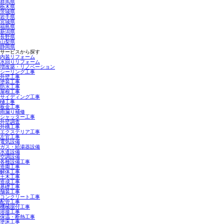
群馬県
栃木県
茨城県
岩手県
宮城県
福島県
新潟県
長野県
山梨県
静岡県
サービスから探す
内装リフォーム
水回りリフォーム
増改築・リノベーション
シーリング工事
外壁工事
塗装工事
防水工事
屋根工事
サイディング工事
樋工事
板金工事
雨漏り補修
シャッター工事
外壁調査
外構工事
エクステリア工事
左官工事
電気設備
ガス・給湯器設備
水道設備
空調設備
各種設備工事
造園工事
解体工事
土木工事
造成工事
基礎工事
舗装工事
コンクリート工事
配管工事
機械据付工事
溶接工事
保温・断熱工事
塗床工事