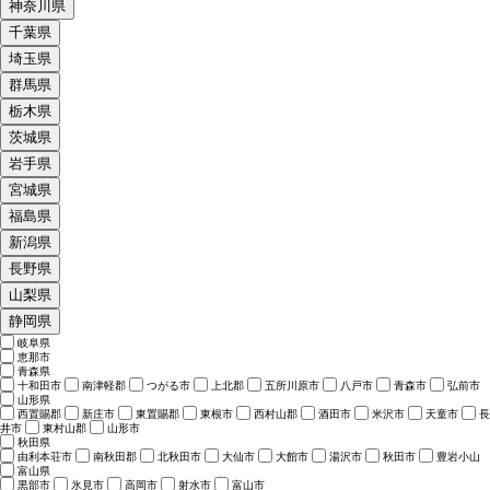
神奈川県
千葉県
埼玉県
群馬県
栃木県
茨城県
岩手県
宮城県
福島県
新潟県
長野県
山梨県
静岡県
岐阜県
恵那市
青森県
十和田市
南津軽郡
つがる市
上北郡
五所川原市
八戸市
青森市
弘前市
山形県
西置賜郡
新庄市
東置賜郡
東根市
西村山郡
酒田市
米沢市
天童市
長
井市
東村山郡
山形市
秋田県
由利本荘市
南秋田郡
北秋田市
大仙市
大館市
湯沢市
秋田市
豊岩小山
富山県
黒部市
氷見市
高岡市
射水市
富山市