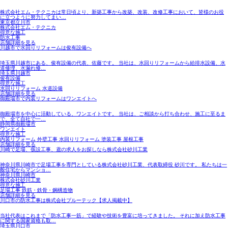
株式会社エム・テクニカは常日頃より、新築工事から改築、改装、改修工事において、皆様のお役
に立つように努力してまい…
東京都立川市
株式会社エム・テクニカ
得意な施工
防水工事
店舗詳細を見る
川越市で水回りリフォームは俊有設備へ
埼玉県川越市にある、俊有設備の代表、佐藤です。 当社は、水回りリフォームから給排水設備、水
道修理、水漏れ修…
埼玉県川越市
俊有設備
得意な施工
水回りリフォーム 水道設備
店舗詳細を見る
御殿場市で内装リフォームはワンエイトへ
御殿場市を中心に活動している、ワンエイトです。 当社は、ご相談から打ち合わせ、施工に至るま
で、全て自社で一…
静岡県御殿場市
ワンエイト
得意な施工
内装リフォーム 外壁工事 水回りリフォーム 塗装工事 屋根工事
店舗詳細を見る
川崎で足場、仮設工事、鳶の求人をお探しなら株式会社砂川工業
神奈川県川崎市で足場工事を専門としている株式会社砂川工業、代表取締役 砂川です。 私たちは一
般住宅からマンショ…
神奈川県川崎市
株式会社砂川工業
得意な施工
足場工事 鉄筋・鉄骨・鋼構造物
店舗詳細を見る
川口市の防水工事は株式会社プルーテック【求人掲載中】
当社代表はこれまで「防水工事一筋」で経験や技術を豊富に培ってきました。 それに加え防水工事
に関する国家資格も取…
埼玉県川口市