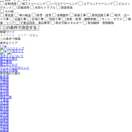
定期清掃
竣工クリーニング
ハウスクリーニング
エアコンクリーニング
ビルメン
テナンス
店舗清掃
水回りトラブル
新築美装
その他
運送業
車の板金
除雪・排雪
金物製作
新築工事
原状回復工事
軽天・ボー
ド工事
店舗工事
足場工事
型枠工事
鉄筋・鉄骨・鋼構造物
サッシ・ガラス
補
修・リペア
不要品回収・遺品整理
再生可能エネルギー
害虫駆除・害獣駆除
この条件で決定する
検索ワード
ページトップ
当サイトについて
施工店を探す
施工事例
施工店ブログ
リフォームのポイント
お役立ち情報
所在地から探す
岐阜県
青森県
山形県
秋田県
富山県
石川県
東京都
神奈川県
千葉県
埼玉県
群馬県
栃木県
茨城県
岩手県
宮城県
福島県
新潟県
長野県
山梨県