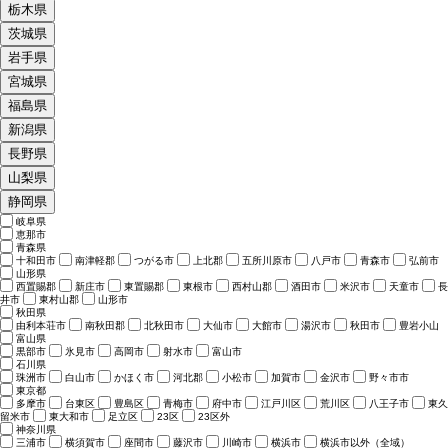
栃木県
茨城県
岩手県
宮城県
福島県
新潟県
長野県
山梨県
静岡県
岐阜県
恵那市
青森県
十和田市
南津軽郡
つがる市
上北郡
五所川原市
八戸市
青森市
弘前市
山形県
西置賜郡
新庄市
東置賜郡
東根市
西村山郡
酒田市
米沢市
天童市
長
井市
東村山郡
山形市
秋田県
由利本荘市
南秋田郡
北秋田市
大仙市
大館市
湯沢市
秋田市
豊岩小山
富山県
黒部市
氷見市
高岡市
射水市
富山市
石川県
珠洲市
白山市
かほく市
河北郡
小松市
加賀市
金沢市
野々市市
東京都
多摩市
台東区
豊島区
青梅市
府中市
江戸川区
荒川区
八王子市
東久
留米市
東大和市
足立区
23区
23区外
神奈川県
三浦市
横須賀市
座間市
藤沢市
川崎市
横浜市
横浜市以外（全域）