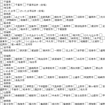
千葉県
富里市
千葉市
千葉市以外（全域）
埼玉県
さいたま市
さいたま市以外（全域）
群馬県
佐波郡
みどり市
吾妻郡
北群馬郡
桐生市
富岡市
沼田市
藤岡市
渋川
市
伊勢崎市
前橋市
太田市
高崎市
館林市
邑楽郡
栃木県
土浦市
大田原市
矢板市
芳賀郡
日光市
真岡市
那須塩原市
鹿沼市
足
利市
小山市
栃木市
佐野市
宇都宮市
下都賀郡
茨城県
稲敷市
結城市
かすみがうら市
行方市
小美玉市
桜川市
ひたちなか市
那珂市
猿島郡
日立市
神栖市
東茨城郡
鹿嶋市
鉾田市
笠間市
水戸市
坂東市
つくば市
つくばみらい市
牛久市
守谷市
取手市
稲敷郡
土浦市
石岡市
龍ヶ崎市
古河市
岩手県
陸前高田市
胆沢郡
紫波郡
奥州市
一関市
北上市
岩手郡
花巻市
盛岡
市
宮城県
宮城郡
柴田郡
登米市
気仙沼市
多賀城市
大崎市
白石市
石巻市
栗原
市
名取市
塩釜市
仙台市
福島県
二本松市
白河市
南相馬市
会津若松市
大沼郡
西白河郡
福島市
郡山市
いわき市
須賀川市
岩瀬郡
新潟県
三条市
加茂市
長岡市
燕市
見附市
新発田市
上越市
阿賀野市
柏崎市
新潟市
糸魚川市
長野県
東御市
飯田市
茅野市
下伊那郡
下高井郡
中野市
上田市
駒ヶ根市
安
曇野市
千曲市
松本市
諏訪市
須坂市
長野市
塩尻市
佐久市
山梨県
笛吹市
南都留郡
都留市
北杜市
中央市
甲斐市
富士吉田市
山梨市
甲
府市
静岡県
富士宮市
熱海市
菊川市
榛原郡
掛川市
駿東郡
御前崎市
周智郡
裾野