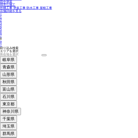
田中塗装
得意な施工
外構工事 塗装工事 防水工事 屋根工事
店舗詳細を見る
<
1
2
3
4
5
6
7
8
9
>
絞り込み検索
エリアを選択
岐阜県
青森県
山形県
秋田県
富山県
石川県
東京都
神奈川県
千葉県
埼玉県
群馬県