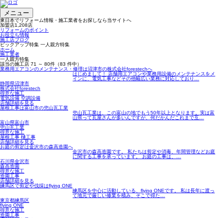
メニュー
東日本でリフォーム情報・施工業者をお探しなら当サイトへ
加盟店
1,208
店
リフォームのポイント
お役立ち情報
施工店ブログ
ピックアップ特集 一人親方特集
ホーム
施工業者
一人親方特集
該当の施工店
71 ～ 80
件（83 件中）
業務用エアコンのメンテナンス・修理は沼津市の株式会社forestechへ
はじめまして！ 店舗用エアコンや業務用設備のメンテナンスをメ
インに、電気工事などその他幅広い業務に対応しており…
静岡県沼津市
株式会社forestech
得意な施工
電気設備 空調設備
店舗詳細を見る
屋根工事は富山市の兜山瓦工業
兜山瓦工業は、この富山の地でもう50年以上となります。実は富
山県って瓦屋さんが多いんですが、何だかんだこれまで互…
富山県富山市
兜山瓦工業
得意な施工
屋根工事 樋工事
店舗詳細を見る
お庭の剪定は金沢市の森高造園へ
金沢市の森高造園です。 私たちは剪定や消毒、年間管理などお庭
に関する工事を承っています。 お庭の工事は、…
石川県金沢市
森高造園
得意な施工
造園工事
店舗詳細を見る
練馬区で剪定や伐採はflying ONE
練馬区を中心に活動している、flying ONEです。 私は長年に渡っ
て地元で厳しい修業を積み、そこで得た…
東京都練馬区
flying ONE
得意な施工
造園工事