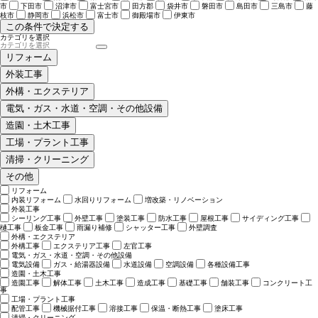
市
下田市
沼津市
富士宮市
田方郡
袋井市
磐田市
島田市
三島市
藤
枝市
静岡市
浜松市
富士市
御殿場市
伊東市
この条件で決定する
カテゴリを選択
リフォーム
外装工事
外構・エクステリア
電気・ガス・水道・空調・その他設備
造園・土木工事
工場・プラント工事
清掃・クリーニング
その他
リフォーム
内装リフォーム
水回りリフォーム
増改築・リノベーション
外装工事
シーリング工事
外壁工事
塗装工事
防水工事
屋根工事
サイディング工事
樋工事
板金工事
雨漏り補修
シャッター工事
外壁調査
外構・エクステリア
外構工事
エクステリア工事
左官工事
電気・ガス・水道・空調・その他設備
電気設備
ガス・給湯器設備
水道設備
空調設備
各種設備工事
造園・土木工事
造園工事
解体工事
土木工事
造成工事
基礎工事
舗装工事
コンクリート工
事
工場・プラント工事
配管工事
機械据付工事
溶接工事
保温・断熱工事
塗床工事
清掃・クリーニング