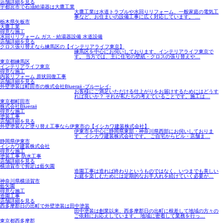
店舗詳細を見る
宇都宮市で石油給湯器は大鷹工業
大鷹工業は水道トラブルや水回りリフォーム、一般家庭の電気工
事など、お住まいの設備工事に広く対応しています。 …
栃木県矢板市
大鷹工業
得意な施工
水回りリフォーム ガス・給湯器設備 水道設備
店舗詳細を見る
クロス張り替えなら練馬区の【インテリアライフ東京】
練馬区を中心にお伺いしております、インテリアライフ東京で
す。 当方では、主に住宅の壁紙・クロスの張り替えや…
東京都練馬区
インテリアライフ東京
得意な施工
内装リフォーム 原状回復工事
店舗詳細を見る
外壁塗装は町田市の株式会社Blueraii -ブルーレイ-
お客様にご満足いただける仕上がりをお届けするためにはどうす
れば良いか？ それが私たちの考えていることです。施工は…
東京都町田市
株式会社Blueraii
得意な施工
塗装工事
店舗詳細を見る
外壁塗装など塗り替え工事なら伊東市の【イシカワ建装株式会社】
伊東市を中心に静岡県東部・神奈川県西部にお伺いしておりま
す、イシカワ建装株式会社です。 ご自宅からビル・店舗ま…
静岡県伊東市
イシカワ建装株式会社
得意な施工
塗装工事 防水工事
店舗詳細を見る
横須賀市で剪定は藍矢園
造園工事は造れば終わりというものではなく、いつまでも美しい
お庭を楽しむためには定期的なお手入れを続けていく必要が…
神奈川県横須賀市
藍矢園
得意な施工
造園工事
店舗詳細を見る
西多摩郡日の出町で外壁塗装は田中塗装
田中塗装は創業以来、西多摩郡日の出町に根差して地域の方々の
ご依頼にお応えしています。 地域に密着して業務を行っ…
東京都西多摩郡