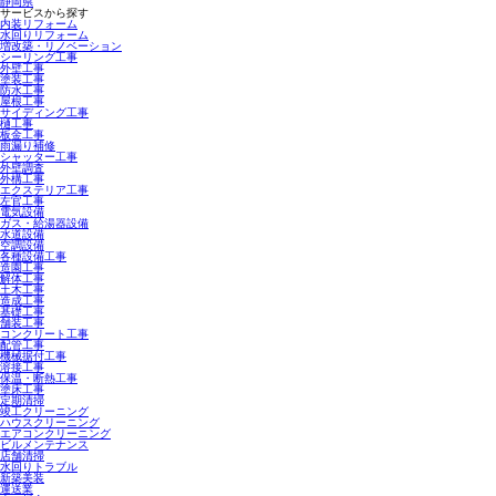
静岡県
サービスから探す
内装リフォーム
水回りリフォーム
増改築・リノベーション
シーリング工事
外壁工事
塗装工事
防水工事
屋根工事
サイディング工事
樋工事
板金工事
雨漏り補修
シャッター工事
外壁調査
外構工事
エクステリア工事
左官工事
電気設備
ガス・給湯器設備
水道設備
空調設備
各種設備工事
造園工事
解体工事
土木工事
造成工事
基礎工事
舗装工事
コンクリート工事
配管工事
機械据付工事
溶接工事
保温・断熱工事
塗床工事
定期清掃
竣工クリーニング
ハウスクリーニング
エアコンクリーニング
ビルメンテナンス
店舗清掃
水回りトラブル
新築美装
運送業